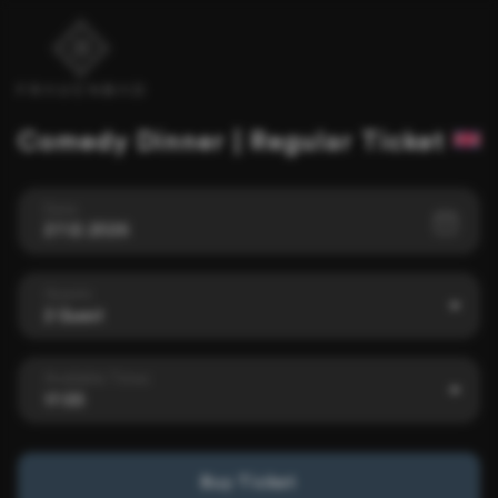
Comedy Dinner | Regular Ticket
Date
27.12.2026
Guests
2 Guest
Available Times
17:00
Buy Ticket