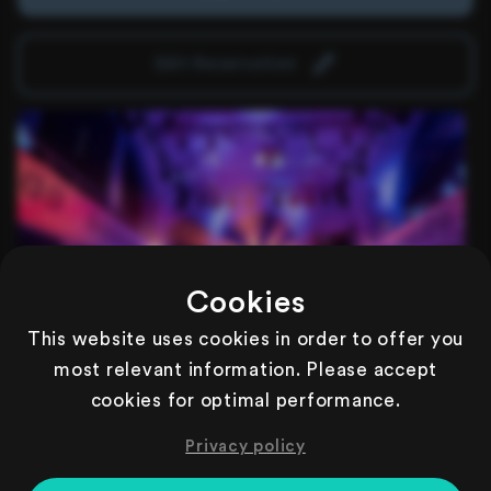
Edit Reservation
Cookies
This website uses cookies in order to offer you
Comedy Dinner Regular
99,99€
most relevant information. Please accept
pro Person
inkl. 4-Gänge-Menü
cookies for optimal performance.
exkl. Getränke
Für das bestmögliche Erlebnis empfehlen wir, sich während
Privacy policy
der Show auf die Veranda zu begeben. Von den regulären
Sitzplätzen aus ist keine direkte Sicht auf die Darbietung